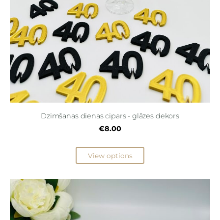
Dzimšanas dienas cipars - glāzes dekors
€8.00
View options