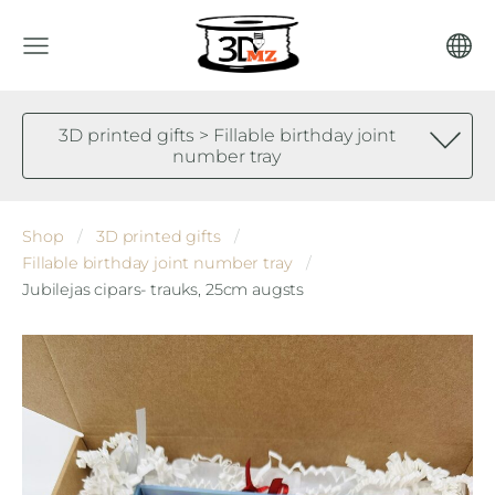
3D printed gifts > Fillable birthday joint
number tray
Shop
3D printed gifts
Fillable birthday joint number tray
Jubilejas cipars- trauks, 25cm augsts