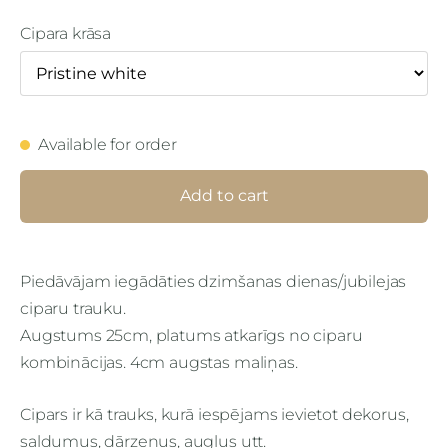
Cipara krāsa
Available for order
Add to cart
Piedāvājam iegādāties dzimšanas dienas/jubilejas
ciparu trauku.
Augstums 25cm, platums atkarīgs no ciparu
kombinācijas. 4cm augstas maliņas.
Cipars ir kā trauks, kurā iespējams ievietot dekorus,
saldumus, dārzeņus, augļus utt.