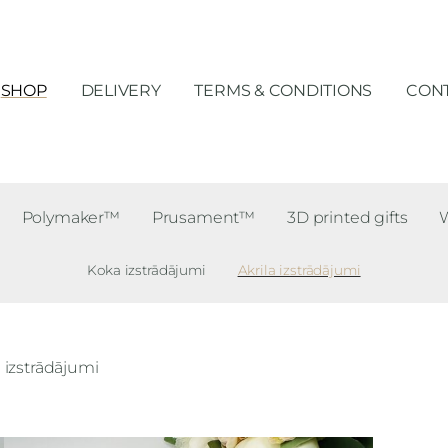
SHOP
DELIVERY
TERMS & CONDITIONS
CONT
Polymaker™
Prusament™
3D printed gifts
Koka izstrādājumi
Akrila izstrādājumi
a izstrādājumi