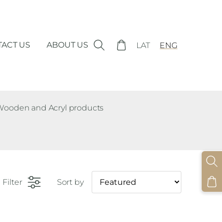
ACT US
ABOUT US
LAT
ENG
Wooden and Acryl products
Filter
Sort by