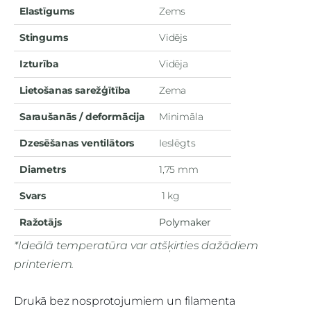
Elastīgums
Zems
Stingums
Vidējs
Izturība
Vidēja
Lietošanas sarežģītība
Zema
Saraušanās / deformācija
Minimāla
Dzesēšanas ventilātors
Ieslēgts
Diametrs
1,75 mm
Svars
1 kg
Ražotājs
Polymaker
*Ideālā temperatūra var atšķirties dažādiem
printeriem.
Drukā bez nosprotojumiem un filamenta