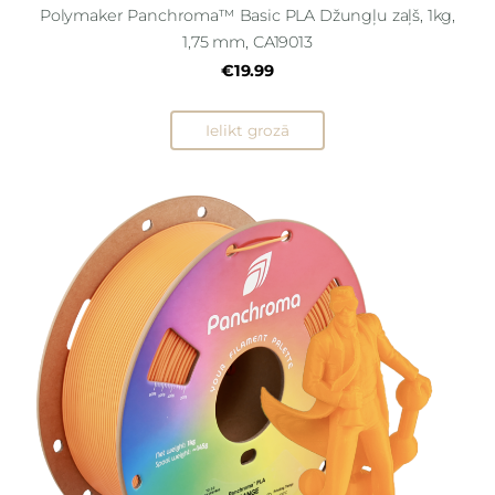
Polymaker Panchroma™ Basic PLA Džungļu zaļš, 1kg,
1,75 mm, CA19013
€19.99
Ielikt grozā