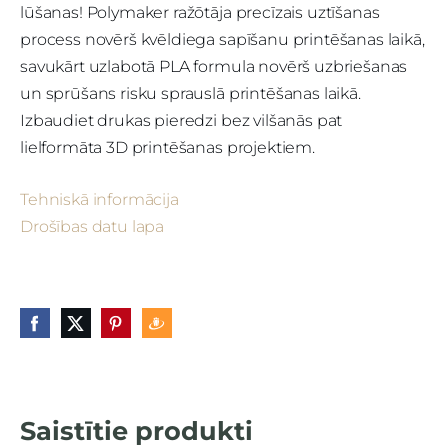
lūšanas!
Polymaker ražōtāja precīzais uztīšanas
process novērš kvēldiega sapīšanu printēšanas laikā,
savukārt uzlabotā PLA formula novērš uzbriešanas
un sprūšans risku sprauslā printēšanas laikā.
Izbaudiet drukas pieredzi bez vilšanās pat
lielformāta 3D printēšanas projektiem.
Tehniskā informācija
Drošības datu lapa
Saistītie produkti