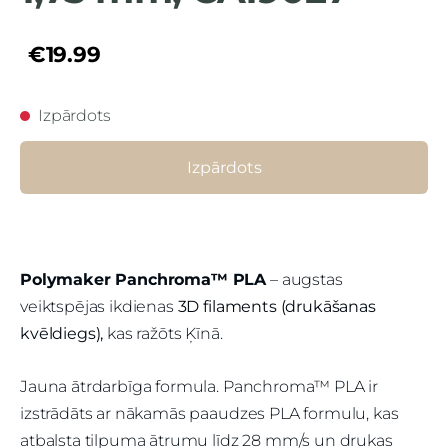
€19.99
Izpārdots
Izpārdots
Polymaker Panchroma™ PLA
– augstas
veiktspējas ikdienas
3D filaments (drukāšanas
kvēldiegs),
kas ražōts Ķīnā.
Jauna ātrdarbīga formula. Panchroma™ PLA ir
izstrādāts ar nākamās paaudzes PLA formulu, kas
atbalsta tilpuma ātrumu līdz 28 mm/s un drukas