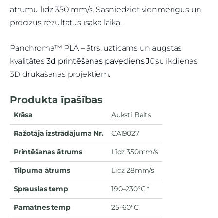
ātrumu līdz 350 mm/s. Sasniedziet vienmērīgus un
precīzus rezultātus īsākā laikā.
Panchroma™ PLA – ātrs, uzticams un augstas
kvalitātes
3d printēšanas pavediens J
ūsu ikdienas
3D drukāšanas projektiem.
Produkta īpašības
Krāsa
Auksti Balts
Ražotāja izstrādājuma Nr.
CA19027
Printēšanas ātrums
Līdz
350mm/s
Tilpuma ātrums
Līdz
28mm/s
Sprauslas temp
190
–230°C
*
Pamatnes temp
25
–60°C