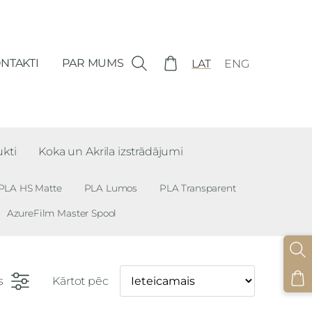
NTAKTI
PAR MUMS
LAT
ENG
ukti
Koka un Akrila izstrādājumi
PLA HS Matte
PLA Lumos
PLA Transparent
AzureFilm Master Spool
s
Kārtot pēc