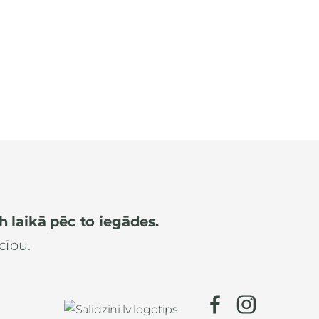
4h laikā pēc to iegādes.
cību.