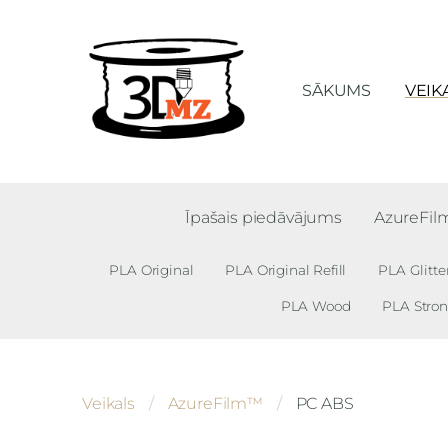
SĀKUMS
VEIK
Īpašais piedāvājums
AzureFi
PLA Original
PLA Original Refill
PLA Glitte
PLA Wood
PLA Stro
Veikals
AzureFilm™
PC ABS