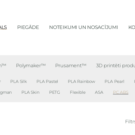
ALS
PIEGĀDE
NOTEIKUMI UN NOSACĪJUMI
KO
lm™
Polymaker™
Prusament™
3D printēti prod
r
PLA Silk
PLA Pastel
PLA Rainbow
PLA Pearl
ngman
PLA Skin
PETG
Flexible
ASA
PC ABS
Filtr