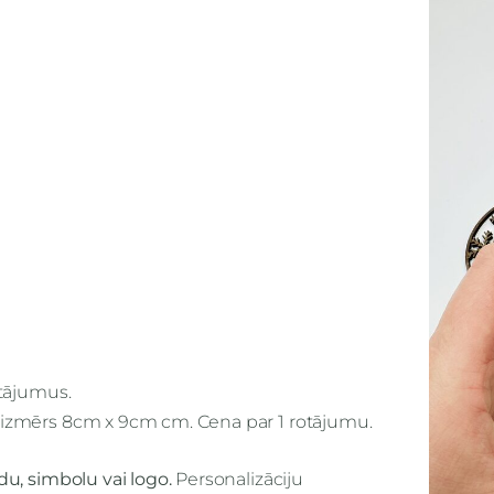
otājumus.
izmērs 8cm x 9cm cm. Cena par 1 rotājumu.
u, simbolu vai logo.
Personalizāciju