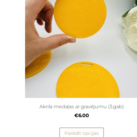
Akrila medaļas ar gravējumu (3.gab)
€6.00
Parādīt opcijas