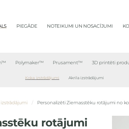
ALS
PIEGĀDE
NOTEIKUMI UN NOSACĪJUMI
KO
lm™
Polymaker™
Prusament™
3D printēti prod
Koka izstrādājumi
Akrila izstrādājumi
izstrādājumi
Personalizēti Ziemasstēku rotājumi no ko
asstēku rotājumi