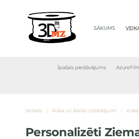
SĀKUMS
VEIK
Īpašais piedāvājums
AzureFi
Veikals
Koka un Akrila izstrādājumi
Koka 
Personalizēti Ziem