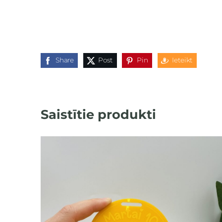
Share
Post
Pin
Ieteikt
Saistītie produkti