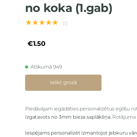
no koka (1.gab)
★★★★★
(1)
€1.50
Atlikumā 949
Ielikt grozā
Piedāvājam iegādāties personalizētus eglīšu r
Izgatavots no 3mm bieza saplākšņa.
Rotājuma 
Iespējams personalizēt izmantojot jebkuru vārd