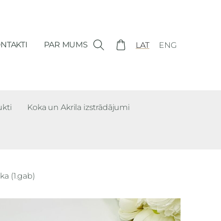
NTAKTI
PAR MUMS
LAT
ENG
ukti
Koka un Akrila izstrādājumi
ka (1.gab)