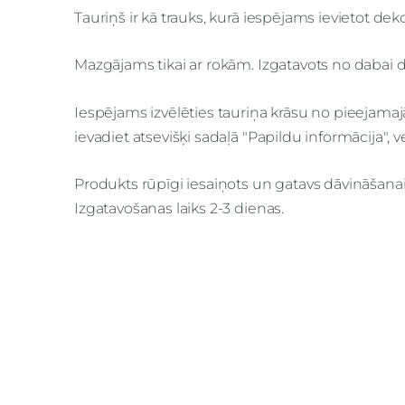
Tauriņš ir kā trauks, kurā iespējams ievietot de
Mazgājams tikai ar rokām. Izgatavots no dabai 
Iespējams izvēlēties tauriņa krāsu no pieejama
ievadiet atsevišķi sadaļā "Papildu informācija", 
Produkts rūpīgi iesaiņots un gatavs dāvināšanai 
Izgatavošanas laiks 2-3 dienas.