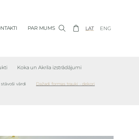
NTAKTI
PAR MUMS
LAT
ENG
ukti
Koka un Akrila izstrādājumi
i stāvoši vārdi
Dažadi formas trauki - dekori