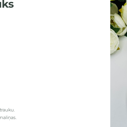
uks
trauku.
aliņas.