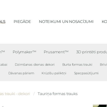
ALS
PIEGĀDE
NOTEIKUMI UN NOSACĪJUMI
KO
lm™
Polymaker™
Prusament™
3D printēti prod
tabai
Dzimšanas dienas dekori
Burta formas trauki
Brīv
Dāvanas pāriem
Krūzīšu paliktņi
Specpasūtījumi
s trauki - dekori
Tauriņa formas trauks