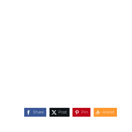
Share
Post
Pin
Ieteikt