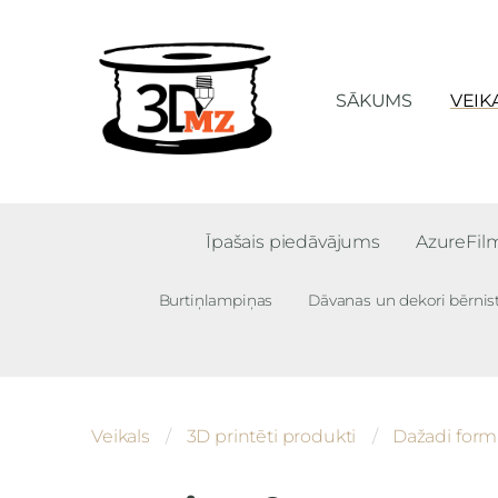
SĀKUMS
VEIK
Īpašais piedāvājums
AzureFi
Burtiņlampiņas
Dāvanas un dekori bērnis
Veikals
3D printēti produkti
Dažadi forma