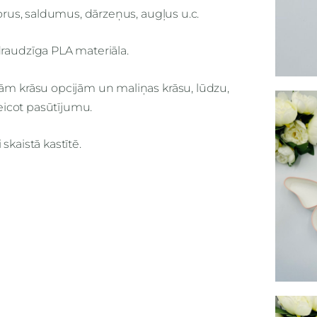
korus, saldumus, dārzeņus, augļus u.c.
draudzīga PLA materiāla.
jām krāsu opcijām un maliņas krāsu, lūdzu,
veicot pasūtījumu.
skaistā kastītē.