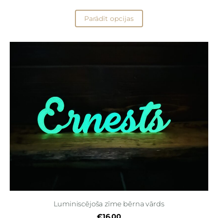
Parādīt opcijas
Luminiscējoša zīme bērna vārds
€16.00