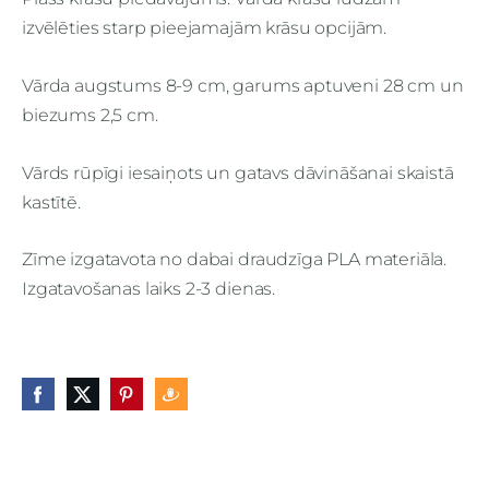
izvēlēties starp pieejamajām krāsu opcijām.
Vārda augstums 8-9 cm, garums aptuveni 28 cm un
biezums 2,5 cm.
Vārds rūpīgi iesaiņots un gatavs dāvināšanai skaistā
kastītē.
Zīme izgatavota no dabai draudzīga PLA materiāla.
Izgatavošanas laiks 2-3 dienas.