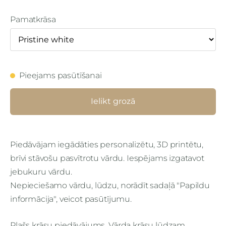
Pamatkrāsa
Pieejams pasūtīšanai
Ielikt grozā
Piedāvājam iegādāties personalizētu, 3D printētu,
brīvi stāvošu pasvītrotu vārdu. Iespējams izgatavot
jebukuru vārdu.
Nepieciešamo vārdu, lūdzu, norādīt sadaļā "Papildu
informācija", veicot pasūtījumu.
Plašs krāsu piedāvājums. Vārda krāsu lūdzam