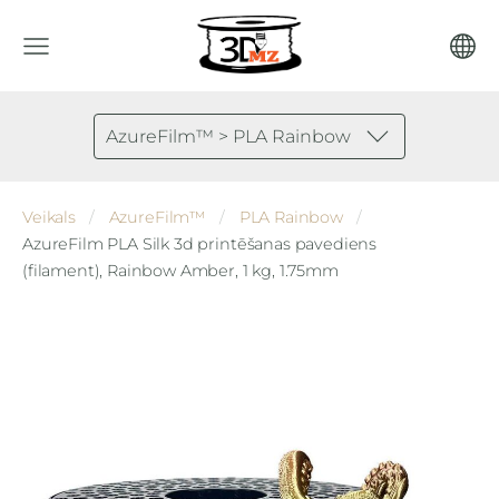
AzureFilm™ > PLA Rainbow
Veikals
AzureFilm™
PLA Rainbow
AzureFilm PLA Silk 3d printēšanas pavediens
(filament), Rainbow Amber, 1 kg, 1.75mm