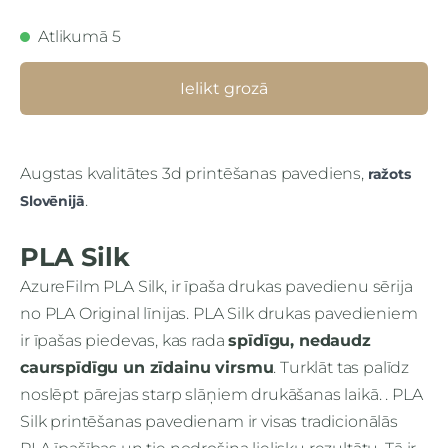
Atlikumā 5
Ielikt grozā
Augstas kvalitātes 3d printēšanas pavediens,
ražots
.
Slovēnijā
PLA Silk
AzureFilm PLA Silk, ir īpaša drukas pavedienu sērija
no PLA Original līnijas. PLA Silk drukas pavedieniem
ir īpašas piedevas, kas rada
spīdīgu, nedaudz
caurspīdīgu un zīdainu virsmu
.
Turklāt tas palīdz
noslēpt pārejas starp slāņiem drukāšanas laikā.
. PLA
Silk printēšanas pavedienam ir visas tradicionālās