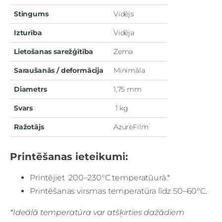
Stingums
Vidējs
Izturība
Vidēja
Lietošanas sarežģītība
Zema
Saraušanās / deformācija
Minimāla
Diametrs
1,75 mm
Svars
1 kg
Ražotājs
AzureFilm
Printēšanas ieteikumi:
Printējiet 200–230°C temperatūurā.*
Printēšanas virsmas temperatūra līdz 50–60°C.
*Ideālā temperatūra var atšķirties dažādiem