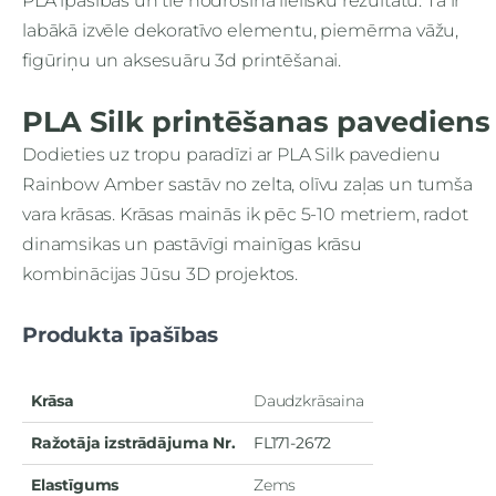
PLA īpašības un tie nodrošina lielisku rezultātu. Tā ir
labākā izvēle dekoratīvo elementu, piemērma vāžu,
figūriņu un aksesuāru 3d printēšanai.
PLA Silk printēšanas pavedien
Dodieties uz tropu paradīzi ar PLA Silk pavedienu
Rainbow Amber sastāv no zelta, olīvu zaļas un tumša
vara krāsas. Krāsas mainās ik pēc 5-10 metriem, radot
dinamsikas un pastāvīgi mainīgas krāsu
kombinācijas Jūsu 3D projektos.
Produkta īpašības
Krāsa
Daudzkrāsaina
Ražotāja izstrādājuma Nr.
FL171-2672
Elastīgums
Zems