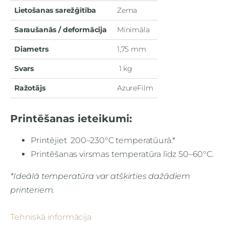
Lietošanas sarežģītība
Zema
Saraušanās / deformācija
Minimāla
Diametrs
1,75 mm
Svars
1 kg
Ražotājs
AzureFilm
Printēšanas ieteikumi:
Printējiet 200–230°C temperatūurā.*
Printēšanas virsmas temperatūra līdz 50–60°C.
*Ideālā temperatūra var atšķirties dažādiem
printeriem.
Tehniskā informācija