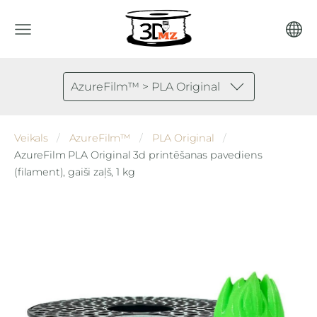
AzureFilm™ > PLA Original
Veikals
AzureFilm™
PLA Original
AzureFilm PLA Original 3d printēšanas pavediens
(filament), gaiši zaļš, 1 kg