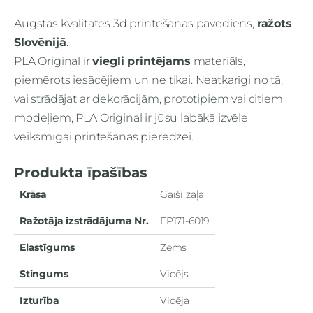
Augstas kvalitātes 3d printēšanas pavediens,
ražots
Slovēnijā
.
PLA Original ir
viegli printējams
materiāls,
piemērots iesācējiem un ne tikai
. Neatkarīgi no tā,
vai strādājat ar dekorācijām, prototipiem vai citiem
modeļiem, PLA Original ir jūsu labākā izvēle
veiksmīgai printēšanas pieredzei.
Produkta īpašības
Krāsa
Gaiši zaļa
Ražotāja izstrādājuma Nr.
FP171-6019
Elastīgums
Zems
Stingums
Vidējs
Izturība
Vidēja