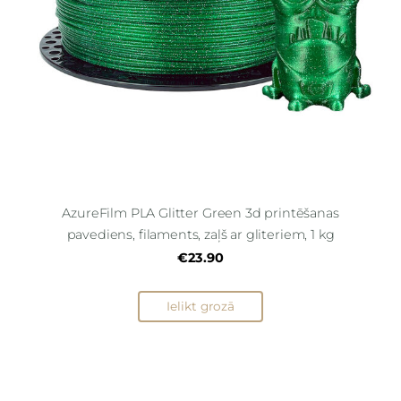
AzureFilm PLA Glitter Green 3d printēšanas
pavediens, filaments, zaļš ar gliteriem, 1 kg
€23.90
Ielikt grozā