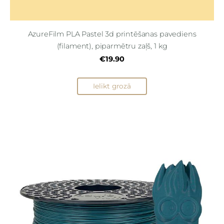
AzureFilm PLA Pastel 3d printēšanas pavediens
(filament), piparmētru zaļš, 1 kg
€19.90
Ielikt grozā