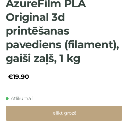
AzureFilm PLA
Original 3d
printēšanas
pavediens (filament),
gaiši zaļš, 1 kg
€19.90
Atlikumā 1
Ielikt grozā