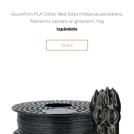
AzureFilm PLA Glitter Red 3d printēšanas pavediens,
filaments, sarkans ar gliteriem, 1 kg
Izpārdots
Skatīt