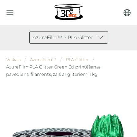
AzureFilm™ > PLA Glitter
Veikals
AzureFilm™
PLA Glitter
AzureFilm PLA Glitter Green 3d printēšanas
pavediens, filaments, zaļš ar gliteriem, 1 kg