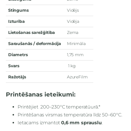
Stingums
Vidējs
Izturība
Vidēja
Lietošanas sarežģītība
Zema
Saraušanās / deformācija
Minimāla
Diametrs
1,75 mm
Svars
1 kg
Ražotājs
AzureFilm
Printēšanas ieteikumi:
Printējiet 200–230°C temperatūurā.*
Printēšanas virsmas temperatūra līdz 50–60°C.
Ietacams izmantot
0,6 mm sprauslu
.