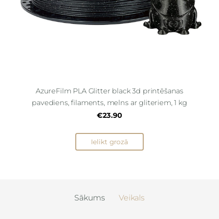
AzureFilm PLA Glitter black 3d printēšanas
pavediens, filaments, melns ar gliteriem, 1 kg
€23.90
Ielikt grozā
Sākums
Veikals