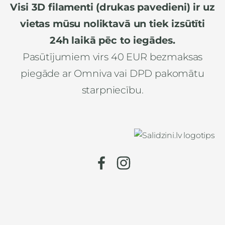
Visi 3D filamenti (drukas pavedieni) ir uz
vietas mūsu noliktavā un tiek izsūtīti
24h laikā pēc to iegādes.
Pasūtījumiem virs 40 EUR bezmaksas
piegāde ar Omniva vai DPD pakomātu
starpniecību.