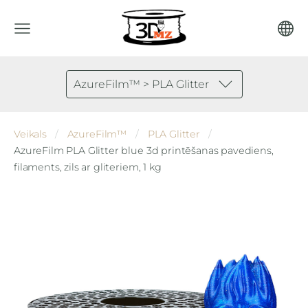
AzureFilm™ > PLA Glitter
Veikals
AzureFilm™
PLA Glitter
AzureFilm PLA Glitter blue 3d printēšanas pavediens,
filaments, zils ar gliteriem, 1 kg