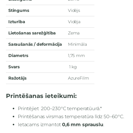
Stingums
Vidējs
Izturība
Vidēja
Lietošanas sarežģītība
Zema
Saraušanās / deformācija
Minimāla
Diametrs
1,75 mm
Svars
1 kg
Ražotājs
AzureFilm
Printēšanas ieteikumi:
Printējiet 200–230°C temperatūurā.*
Printēšanas virsmas temperatūra līdz 50–60°C.
Ietacams izmantot
0,6 mm sprauslu
.