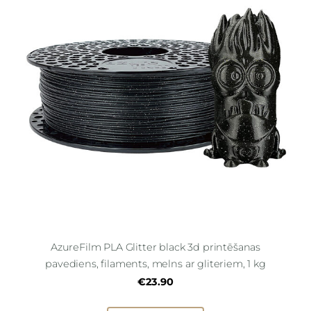
AzureFilm PLA Glitter black 3d printēšanas
pavediens, filaments, melns ar gliteriem, 1 kg
€23.90