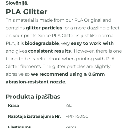
Slovēnijā
.
PLA Glitter
This material is made from our PLA Original and
contains
glitter particles
for a more dazzling effect
on your prints. Since PLA Glitter is just like normal
PLA, it is
biodegradable
, very
easy to work with
and gives
consistent results
. However, there is one
thing to be careful about when printing with PLA
Glitter filaments. The glitter particles are slightly
abrasive so
we recommend using a 0.6mm
abrasion-resistant nozzle
.
Produkta īpašības
Krāsa
Zila
Ražotāja izstrādājuma Nr.
FP171-5015G
Elastīgums
Zems