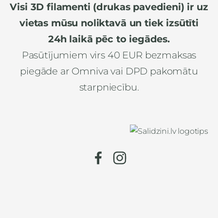
Visi 3D filamenti (drukas pavedieni) ir uz
vietas mūsu noliktavā un tiek izsūtīti
24h laikā pēc to iegādes.
Pasūtījumiem virs 40 EUR bezmaksas
piegāde ar Omniva vai DPD pakomātu
starpniecību.