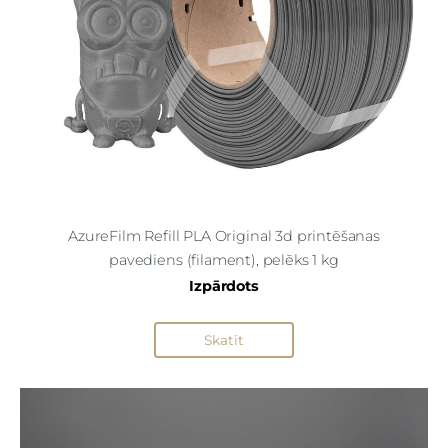
AzureFilm Refill PLA Original 3d printēšanas
pavediens (filament), pelēks 1 kg
Izpārdots
Skatīt