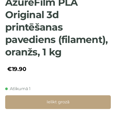
AzureFilm PLA
Original 3d
printēšanas
pavediens (filament),
oranžs, 1 kg
€19.90
Atlikumā 1
Ielikt grozā