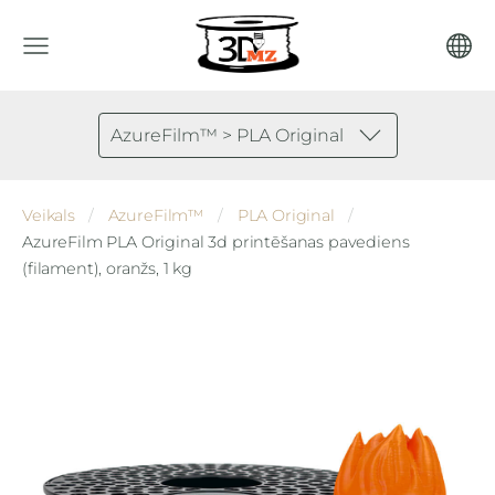
AzureFilm™ > PLA Original
Veikals
AzureFilm™
PLA Original
AzureFilm PLA Original 3d printēšanas pavediens
(filament), oranžs, 1 kg