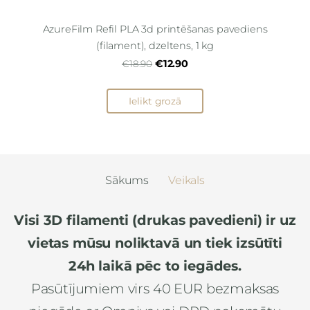
AzureFilm Refil PLA 3d printēšanas pavediens
(filament), dzeltens, 1 kg
€12.90
€18.90
Ielikt grozā
Sākums
Veikals
Visi 3D filamenti (drukas pavedieni) ir uz
vietas mūsu noliktavā un tiek izsūtīti
24h laikā pēc to iegādes.
Pasūtījumiem virs 40 EUR bezmaksas