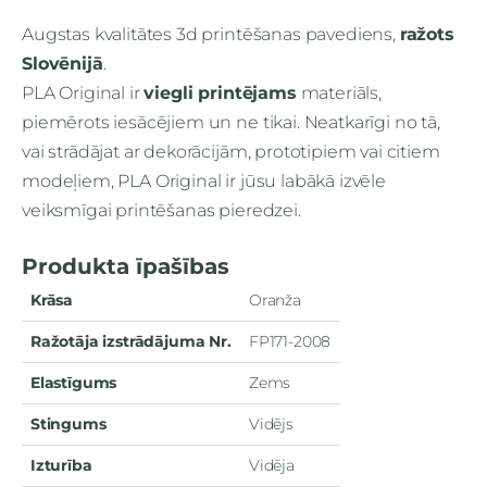
Augstas kvalitātes 3d printēšanas pavediens,
ražots
Slovēnijā
.
PLA Original ir
viegli printējams
materiāls,
piemērots iesācējiem un ne tikai
. Neatkarīgi no tā,
vai strādājat ar dekorācijām, prototipiem vai citiem
modeļiem, PLA Original ir jūsu labākā izvēle
veiksmīgai printēšanas pieredzei.
Produkta īpašības
Krāsa
Oranža
Ražotāja izstrādājuma Nr.
FP171-2008
Elastīgums
Zems
Stingums
Vidējs
Izturība
Vidēja