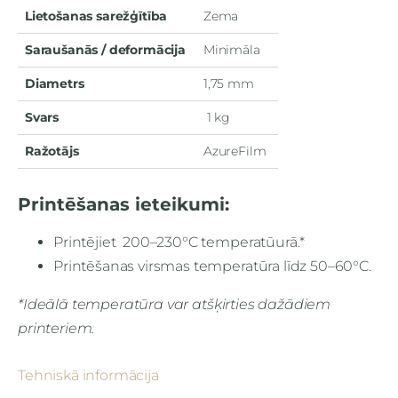
Lietošanas sarežģītība
Zema
Saraušanās / deformācija
Minimāla
Diametrs
1,75 mm
Svars
1 kg
Ražotājs
AzureFilm
Printēšanas ieteikumi:
Printējiet 200–230°C temperatūurā.*
Printēšanas virsmas temperatūra līdz 50–60°C.
*Ideālā temperatūra var atšķirties dažādiem
printeriem.
Tehniskā informācija