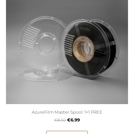
AzureFilm Master Spool: 1+1 FREE
€6.99
€8.50