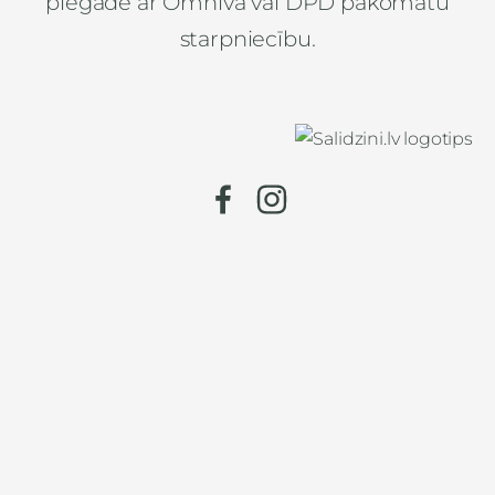
piegāde ar Omniva vai DPD pakomātu
starpniecību.