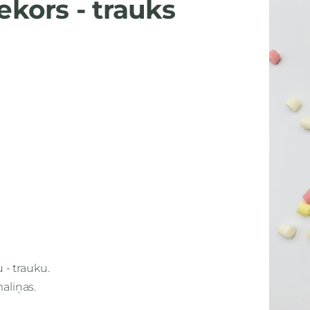
kors - trauks
- trauku.
aliņas.