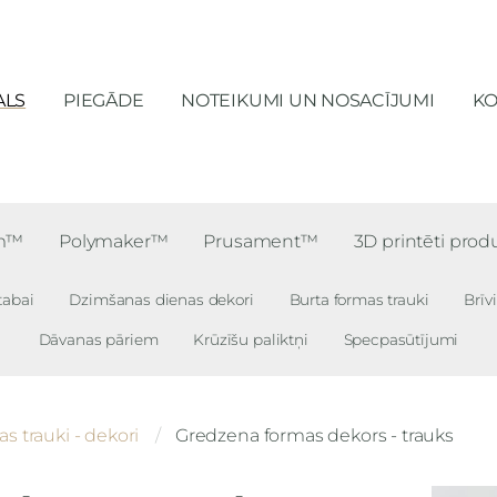
ALS
PIEGĀDE
NOTEIKUMI UN NOSACĪJUMI
KO
lm™
Polymaker™
Prusament™
3D printēti prod
tabai
Dzimšanas dienas dekori
Burta formas trauki
Brīv
Dāvanas pāriem
Krūzīšu paliktņi
Specpasūtījumi
s trauki - dekori
Gredzena formas dekors - trauks