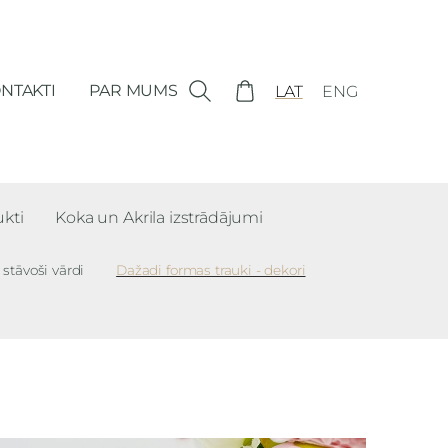
NTAKTI
PAR MUMS
LAT
ENG
ukti
Koka un Akrila izstrādājumi
i stāvoši vārdi
Dažadi formas trauki - dekori