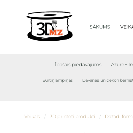
SĀKUMS
VEIK
Īpašais piedāvājums
AzureFi
Burtiņlampiņas
Dāvanas un dekori bērnis
Veikals
3D printēti produkti
Dažadi forma