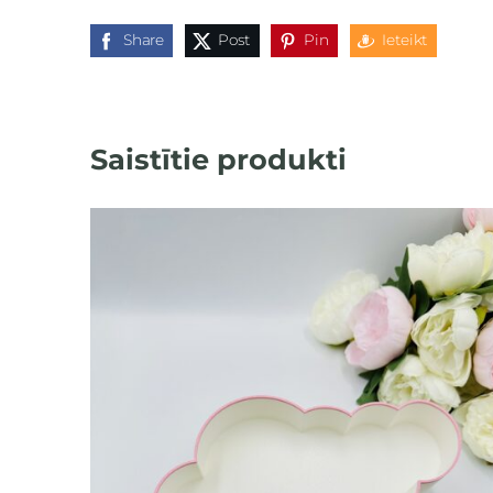
Share
Post
Pin
Ieteikt
Saistītie produkti