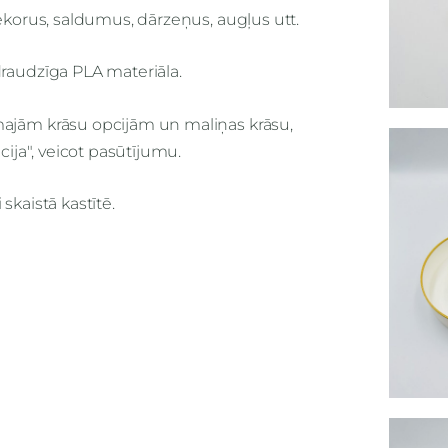
dekorus, saldumus, dārzeņus, augļus utt.
draudzīga PLA materiāla.
majām krāsu opcijām un maliņas krāsu,
cija", veicot pasūtījumu.
skaistā kastītē.