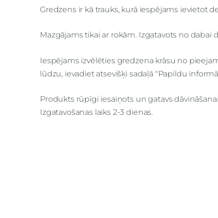
Gredzens ir kā trauks, kurā iespējams ievietot 
Mazgājams tikai ar rokām. Izgatavots no dabai 
Iespējams izvēlēties gredzena krāsu no pieeja
lūdzu, ievadiet atsevišķi sadaļā "Papildu informā
Produkts rūpīgi iesaiņots un gatavs dāvināšanai 
Izgatavošanas laiks 2-3 dienas.