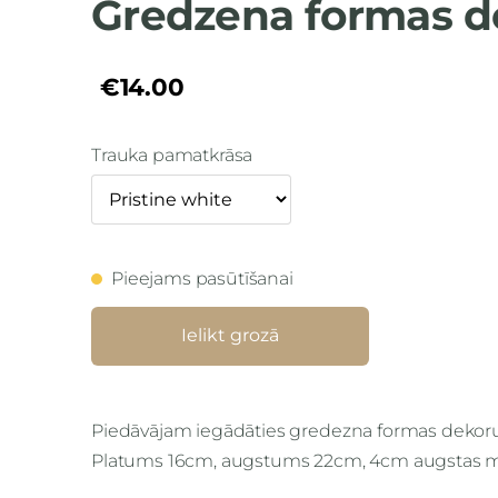
Gredzena formas de
€14.00
Trauka pamatkrāsa
Pieejams pasūtīšanai
Ielikt grozā
Piedāvājam iegādāties gredezna formas dekoru 
Platums 16cm, augstums 22cm, 4cm augstas m